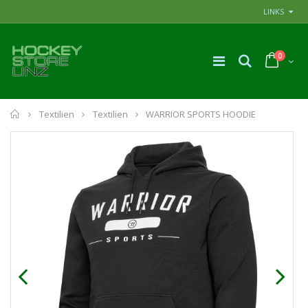
LINKS
0
Home
Textilien
Textilien
WARRIOR SPORTS HOODIE