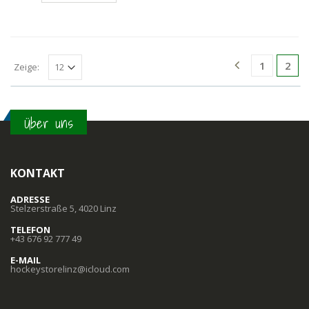
1
2
Zeige:
Über uns
KONTAKT
ADRESSE
Stelzerstraße 5, 4020 Linz
TELEFON
+43 676 92 777 49
E-MAIL
hockeystorelinz@icloud.com