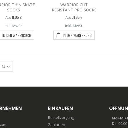
RIOR THIN SKATE
WARRIOR CUT
SOCKS
RESISTANT PRO SOCKS
11,95 €
31,95 €
Ab:
Ab:
Inkl. MwSt.
Inkl. MwSt.
IN DEN WARENKORB
IN DEN WARENKORB
RNEHMEN
EINKAUFEN
ÖFFNUN
Bestellvorgang
Mo+Mi+F
Di
: 09:00
sum
Zahlarten