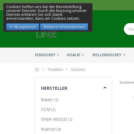
Cookies helfen uns bei der Bereitstellung
unserer Dienste. Durch die Nutzung unserer
Dienste erklären Sie sich damit
einverstanden, dass wir Cookies setzen.
Akzeptieren
Weitere Informationen
EISHOCKEY
GOALIE
ROLLERHOCKEY
Home
Textilien
Stutzen
Sortier
HERSTELLER
Bauer
(1)
CCM
(1)
SHER-WOOD
(1)
Warrior
(3)