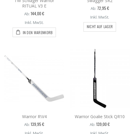
TW Schläger Warrior
Swagger SR2
RITUAL V3 E
72,95 €
Ab:
144,00 €
Ab:
Inkl. MwSt.
Inkl. MwSt.
NICHT AUF LAGER
IN DEN WARENKORB
Warrior R\V4
Warrior Goalie Stick QR10
139,95 €
139,00 €
Ab:
Ab:
Inkl. MwSt.
Inkl. MwSt.