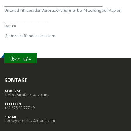
________________________________________________________
Unterschrift des/der Verbraucher(s) (nur bei Mitteilung auf Papier)
_________________________
Datum
(*) Unzutreffendes streichen
Über uns
KONTAKT
ADRESSE
Stelzerstraße 5, 4020 Linz
TELEFON
+43 676 92 777 49
E-MAIL
hockeystorelinz@icloud.com