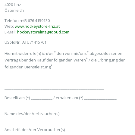
4020 Linz
Österreich
Telefon: +43 676 4159130
Web:
www.hockeystore-linz.at
E-Mail:
hockeystorelinz@icloud.com
USt-IdNr.: ATU71415701
*
*
Hiermit widerrufe(n) ich/wir
den von mir/uns
abgeschlossenen
*
Vertrag über den Kauf der folgenden Waren
/ die Erbringung der
*
folgenden Dienstleistung
______________________________________________________
_______________________________________________________
Bestellt am (*) ____________ / erhalten am (*) __________________
________________________________________________________
Name des/der Verbraucher(s)
________________________________________________________
Anschrift des/der Verbraucher(s)