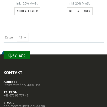
Inkl. 20% MwSt.
Inkl. 20% MwSt.
NICHT AUF LAGER
NICHT AUF LAGER
Zeige:
Über uns
KONTAKT
ADRESSE
Stelzerstraße 5, 4020 Linz
TELEFON
+43 676 92 777 49
E-MAIL
hockeystorelinz@icloud.com