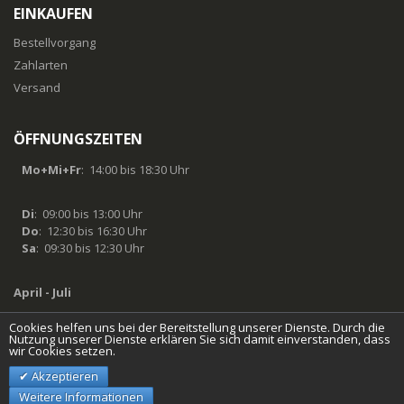
EINKAUFEN
Bestellvorgang
Zahlarten
Versand
ÖFFNUNGSZEITEN
Mo+Mi+Fr
: 14:00 bis 18:30 Uhr
Di
: 09:00 bis 13:00 Uhr
Do
: 12:30 bis 16:30 Uhr
Sa
: 09:30 bis 12:30 Uhr
April - Juli
Cookies helfen uns bei der Bereitstellung unserer Dienste. Durch die
Mo + Di geschlossen
Nutzung unserer Dienste erklären Sie sich damit einverstanden, dass
wir Cookies setzen.
Akzeptieren
© Hockeystore Linz
Weitere Informationen